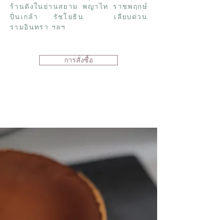
ร้านดังในย่านสยาม พญาไท ราชพฤกษ์
ปิ่นเกล้า รัชโยธิน เลียบด่วน
รามอินทรา ฯลฯ
การสั่งซื้อ