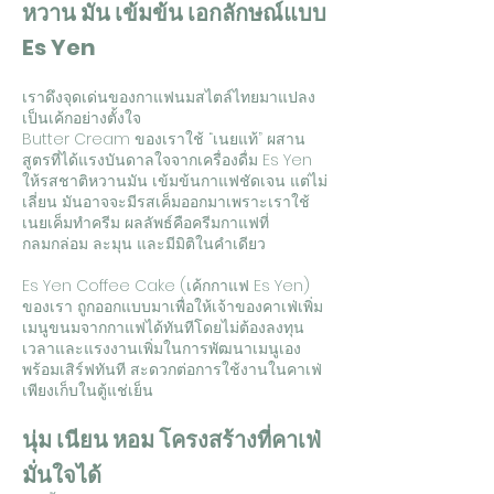
หวาน มัน เข้มข้น เอกลักษณ์แบบ
Es Yen
เราดึงจุดเด่นของกาแฟนมสไตล์ไทยมาแปลง
เป็นเค้กอย่างตั้งใจ
Butter Cream ของเราใช้ “เนยแท้” ผสาน
สูตรที่ได้แรงบันดาลใจจากเครื่องดื่ม Es Yen
ให้รสชาติหวานมัน เข้มข้นกาแฟชัดเจน แต่ไม่
เลี่ยน มันอาจจะมีรสเค็มออกมาเพราะเราใช้
เนยเค็มทำครีม ผลลัพธ์คือครีมกาแฟที่
กลมกล่อม ละมุน และมีมิติในคำเดียว
Es Yen Coffee Cake (เค้กกาแฟ Es Yen)
ของเรา ถูกออกแบบมาเพื่อให้เจ้าของคาเฟ่เพิ่ม
เมนูขนมจากกาแฟได้ทันทีโดยไม่ต้องลงทุน
เวลาและแรงงานเพิ่มในการพัฒนาเมนูเอง
พร้อมเสิร์ฟทันที สะดวกต่อการใช้งานในคาเฟ่
เพียงเก็บในตู้แช่เย็น
นุ่ม เนียน หอม โครงสร้างที่คาเฟ่
มั่นใจได้