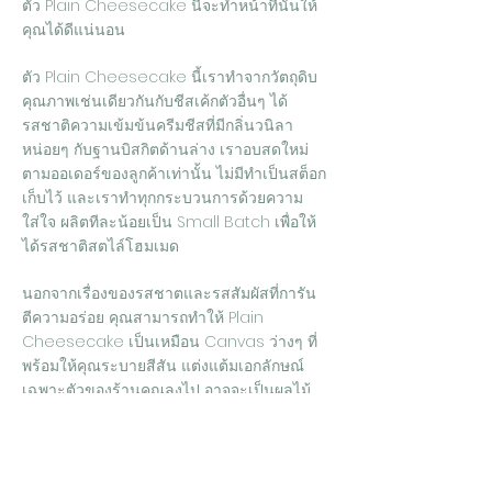
ตัว Plain Cheesecake นี้จะทำหน้าที่นั้นให้
คุณได้ดีแน่นอน
ตัว Plain Cheesecake นี้เราทำจากวัตถุดิบ
คุณภาพเช่นเดียวกันกับชีสเค้กตัวอื่นๆ ได้
รสชาติความเข้มข้นครีมชีสที่มีกลิ่นวนิลา
หน่อยๆ กับฐานบิสกิตด้านล่าง เราอบสดใหม่
ตามออเดอร์ของลูกค้าเท่านั้น ไม่มีทำเป็นสต็อก
เก็บไว้ และเราทำทุกกระบวนการด้วยความ
ใส่ใจ ผลิตทีละน้อยเป็น Small Batch เพื่อให้
ได้รสชาติสตไล์โฮมเมด
นอกจากเรื่องของรสชาตและรสสัมผัสที่การัน
ตีความอร่อย คุณสามารถทำให้ Plain
Cheesecake เป็นเหมือน Canvas ว่างๆ ที่
พร้อมให้คุณระบายสีสัน แต่งแต้มเอกลักษณ์
เฉพาะตัวของร้านคุณลงไป อาจจะเป็นผลไม้
สด วิปครีม ไอศครีม บราวนี่ หรือขนมอื่นๆ ก็
สามารถสร้างความแตกต่างที่โดดเด่นให้กับ
ร้านกาแฟ คาเฟ่ ร้านอาหารคุณได้เลย เราเชื่อ
ว่าสิ่งที่คุณตั้งใจทำขึ้นมาจะต้องทำให้ลูกค้า