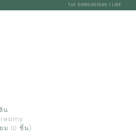
Tel: 0986361945 | LINE
@cakestudio365
e
ิ่น
 creamy
ยม 10 ชิ้น)