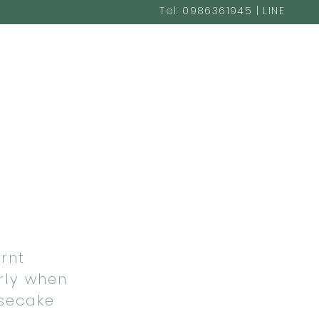
Tel: 0986361945 | LINE
@cakestudio365
urnt
rly when
esecake