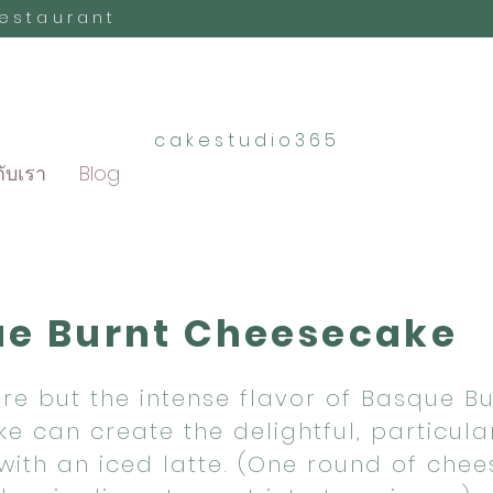
Restaurant
cakestudio365
กับเรา
Blog
e Burnt Cheesecake
ure but the intense flavor of Basque B
e can create the delightful, particula
 with an iced latte. (One round of che