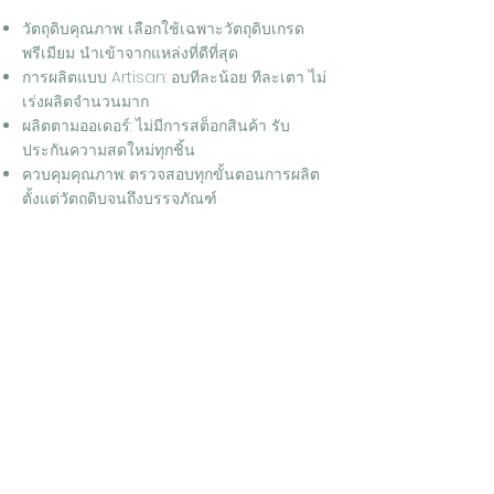
วัตถุดิบคุณภาพ: เลือกใช้เฉพาะวัตถุดิบเกรด
พรีเมียม นำเข้าจากแหล่งที่ดีที่สุด
การผลิตแบบ Artisan: อบทีละน้อย ทีละเตา ไม่
เร่งผลิตจำนวนมาก
ผลิตตามออเดอร์: ไม่มีการสต็อกสินค้า รับ
ประกันความสดใหม่ทุกชิ้น
ควบคุมคุณภาพ: ตรวจสอบทุกขั้นตอนการผลิต
ตั้งแต่วัตถุดิบจนถึงบรรจุภัณฑ์
ข้อมูลสำคัญสำหรับร้านค้า
ขนาดและการจัดเก็บ:
1 กล่อง บรรจุ 12 ชิ้น
คุกกี้สไตล์นิวยอร์ค ชิ้นใหญ่ หนักและแน่นเต็ม
คำ
เหมาะสำหรับจำหน่ายทั้งแบบแยกชิ้น หรือจัด
เป็นเซตของฝาก
เก็บรักษาในภาชนะที่ปิดมิดชิดเพื่อป้องกันการ
ถูกดูดความชื้นจากตู้เย็น
เก็บในตู้แช่เย็น อุณหภูมิ 2-4°C