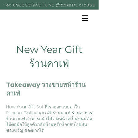
Tel:
0986361945
| LINE @cakestudio365
New Year Gift
ร้านคาเฟ่
Takeaway วางขายหน้าร้าน
คาเฟ่
New Year Gift Set ที่เราออกแบบมาใน
Sunrise Collection 🎁 ร้านคาเฟ่ ร้านอาหาร
ร้านกาแฟ สามารถนำไปวางหน้าตู้เป็นขนมติด
ไม้ติดมือให้ลูกค้ากลับบ้านหรือซื้อกลับไปเป็น
ของขวัญ ของฝากได้