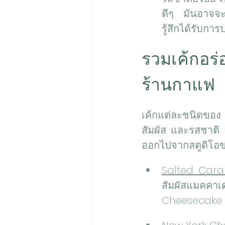
ดีๆ มันอาจจะท
รู้สึกได้รับกา
รวมเค้กอร
ร้านกาแฟ
เค้กแต่ละชนิดของ 
สัมผัส และรสชาติ แต
ออกไปจากสตูดิโอขอ
สัมผัสแมคคาเ
Cheesecake ลง