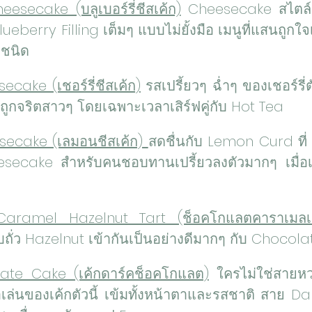
esecake (บลูเบอร์รี่ชีสเค้ก)
 Cheesecake สไตล์ 
ueberry Filling เต็มๆ แบบไม่ยั้งมือ เมนูที่แสนถูกใ
ุกชนิด
cake (เชอร์รี่ชีสเค้ก)
 รสเปรี้ยวๆ ฉ่ำๆ ของเชอร์รี่ต
กจริตสาวๆ โดยเฉพาะเวลาเสิร์ฟคู่กับ Hot Tea
ecake (เลมอนชีสเค้ก) 
สดชื่นกับ Lemon Curd ที่
secake สำหรับคนชอบทานเปรี้ยวลงตัวมากๆ เมื่อเสิร
aramel Hazelnut Tart (ช็อคโกแลตคาราเมลเฮ
บถั่ว Hazelnut เข้ากันเป็นอย่างดีมากๆ กับ Chocol
ate Cake (เค้กดาร์คช็อคโกแลต)
 ใครไม่ใช่สายหว
อเล่นของเค้กตัวนี้ เข้มทั้งหน้าตาและรสชาติ สาย D