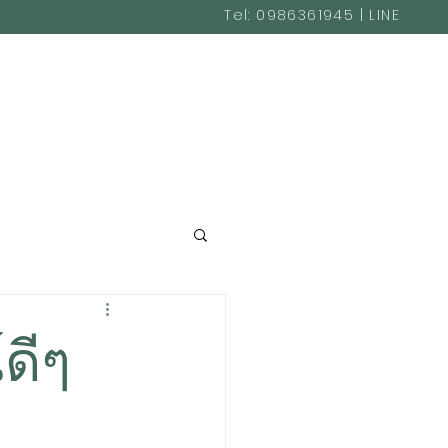
Tel: 0986361945 | LINE
@cakestudio365
ดีๆ