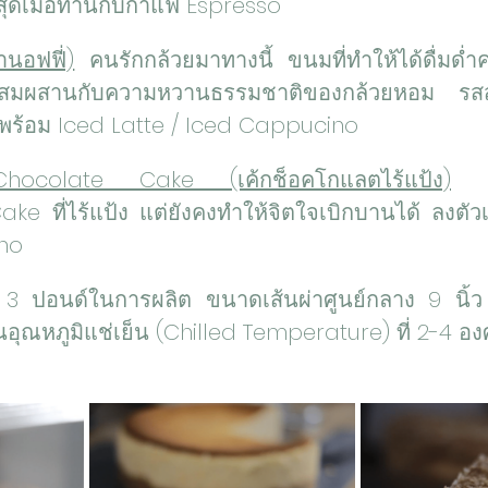
สุดเมื่อทานกับกาแฟ Espresso
นอฟฟี่)
 คนรักกล้วยมาทางนี้ ขนมที่ทำให้ได้ดื่มด่
ผสานกับความหวานธรรมชาติของกล้วยหอม รสสัมผ
ฟพร้อม Iced Latte / Iced Cappucino
Chocolate Cake (เค้กช็อคโกแลตไร้แป้ง)
 เค้
 ที่ไร้แป้ง แต่ยังคงทำให้จิตใจเบิกบานได้ ลงตัวเลย
no
์ 3 ปอนด์ในการผลิต ขนาดเส้นผ่าศูนย์กลาง 9 นิ้ว ต
อุณหภูมิแช่เย็น (Chilled Temperature) ที่ 2-4 อ